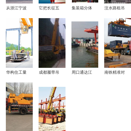
从浙江宁波
它把长征五
集装箱分体
汶水路租吊
舟山港到雅
号送到文昌
吊装 大件
车全程搬运
加达丹戎不
后回港,揭
货物的海运
攻略 35吨
碌港 高效
秘首支火箭
新选择
吊车+货物
搬运服务的
运输船队最
装卸+闸北
全方位解读
怕啥 货物
叉车一站式
吊装
服务
华构住工量
成都履带吊
周口通达江
南铁精准对
质齐增 顺
租赁服务全
海 河南省
接春耕需
利完成半年
解析 龙擎
开辟首条黄
求，全力保
目标任务搬
吊装助您高
金水路的机
障物资运输
运服务获赞
效完成货物
遇与展望
与搬运服务
誉
吊装与运输